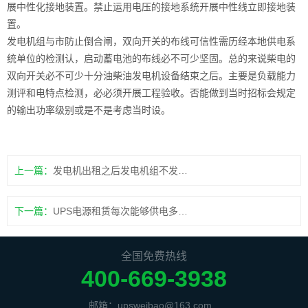
展中性化接地装置。禁止运用电压的接地系统开展中性线立即接地装
置。
发电机组与市防止倒合闸，双向开关的布线可信性需历经本地供电系
统单位的检测认，启动蓄电池的布线必不可少坚固。总的来说柴电的
双向开关必不可少十分油柴油发电机设备结束之后。主要是负载能力
测评和电特点检测，必必须开展工程验收。否能做到当时招标会规定
的输出功率级别或是不是考虑当时设。
上一篇：
发电机出租之后发电机组不发电量怎么解决
下一篇：
UPS电源租赁每次能够供电多长时间呢
全国免费热线
400-669-3938
邮箱：upsweibao@163.com