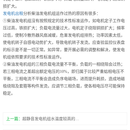
损扩大。
发电机出租
分析柴油发电机组运作过热的原因有很多：
①柴油发电机组沒有按照规定的技术性标准运作，如电机定子工作电
压过高，铁损扩大；负载电流量过大，电机定子绕阻铜损扩大；頻率
过低，使制冷散热器风扇减缓，危害发电机组排热；功率因素太低，
使电机转子自感电动势扩大，导致电机转子发烫。应查验监控仪表盘
的标示是不是一切正常。如异常，要开展必需的调整和解决，使发电
机组依照要求的技术性标准运作。
②柴油发电机组的三相负载电流量不平衡，负载的一相绕阻会过热；
若三相电流之差超出额定电压的10%，即归属于比较严重蛄相电压不
平衡，三相电流不平衡会造成负序电磁场，进而提升耗损，造成地磁
极绕阻及套箍等构件发烫。应调节三相负载，使各相电压尽可能保持
稳定。
上一篇：
超静音发电机组水温度较高的解决方法有哪些