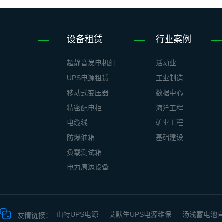
设备租赁
行业案例
超静音发电机组
活动业
UPS电源租赁
工业制造
移动式变压器
数据中心
精密配电柜
海洋工程
电缆线
矿业工程
防爆油箱
基础建设
负载测试箱
电力周边设备
山特UPS电源
艾默生UPS电源维保
汤浅蓄电池
友情链接：